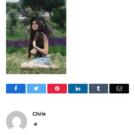
Facebook
Twitter
Pinterest
LinkedIn
Tumblr
Email
Chris
Website