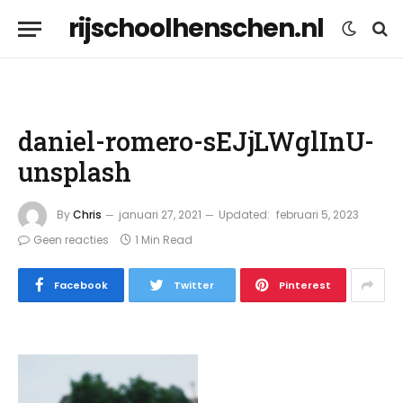
rijschoolhenschen.nl
daniel-romero-sEJjLWglInU-
unsplash
By
Chris
januari 27, 2021
Updated:
februari 5, 2023
Geen reacties
1 Min Read
Facebook
Twitter
Pinterest