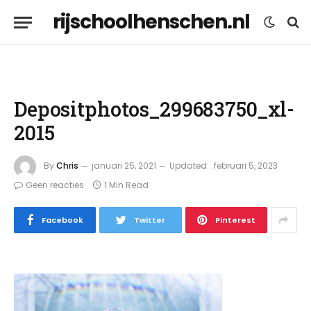
rijschoolhenschen.nl
Depositphotos_299683750_xl-
2015
By
Chris
januari 25, 2021
Updated:
februari 5, 2023
Geen reacties
1 Min Read
Facebook
Twitter
Pinterest