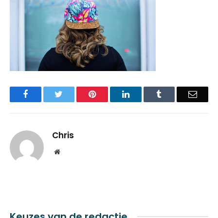
Facebook
Twitter
Pinterest
LinkedIn
Tumblr
Email
Chris
Website
Keuzes van de redactie