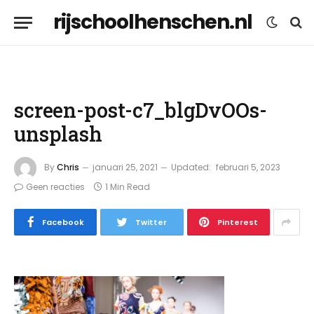
rijschoolhenschen.nl
screen-post-c7_blgDvOOs-
unsplash
By
Chris
januari 25, 2021
Updated:
februari 5, 2023
Geen reacties
1 Min Read
Facebook
Twitter
Pinterest