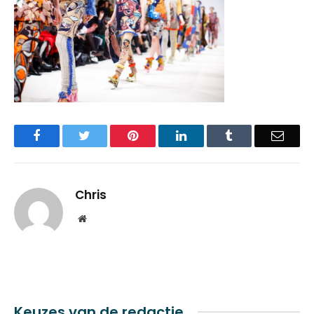
Facebook
Twitter
Pinterest
LinkedIn
Tumblr
Email
Chris
Website
Keuzes van de redactie